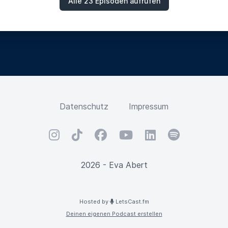
Alle 23 Episoden aufrufen
Datenschutz
Impressum
Instagram
TikTok
Facebook
YouTube
LinkedIn
Spotify
2026 - Eva Abert
Hosted by
LetsCast.fm
Deinen eigenen Podcast erstellen