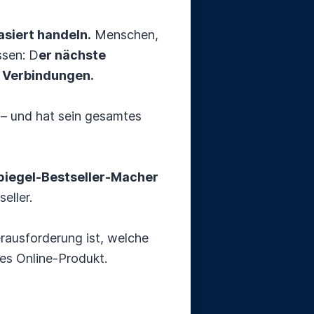
siert handeln.
Menschen,
ssen: D
er nächste
n Verbindungen.
e – und hat sein gesamtes
piegel-Bestseller-Macher
eller.
erausforderung ist, welche
es Online-Produkt.