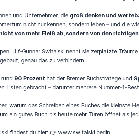
rinnen und Unternehmer, die
groß denken und werteba
hmertum nicht nur kennen, sondern leben – und die wi
icht von mehr Fleiß ab, sondern von den richtige
ppen. Ulf-Gunnar Switalski nennt sie zerplatzte Träum
gebaut, genau das zu verhindern.
 rund
90 Prozent
hat der Bremer Buchstratege und
S
ten Listen gebracht – darunter mehrere Nummer-1-Bests
über, warum das Schreiben eines Buches die kleinste H
um ein gutes Buch bis heute mehr Türen öffnet als jed
ski findest du hier: 👉
www.switalski.berlin